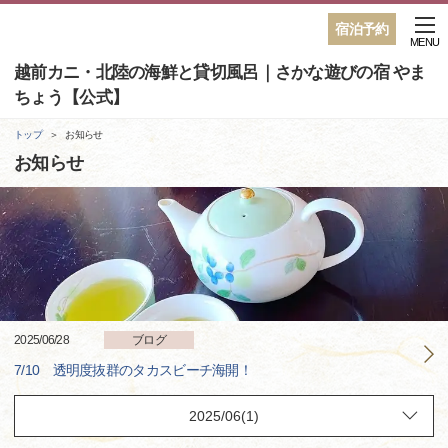
宿泊予約
MENU
越前カニ・北陸の海鮮と貸切風呂｜さかな遊びの宿 やま
ちょう【公式】
トップ
お知らせ
お知らせ
2025/06/28
ブログ
7/10 透明度抜群のタカスビーチ海開！