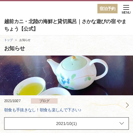
宿泊予約
MENU
越前カニ・北陸の海鮮と貸切風呂｜さかな遊びの宿 やま
ちょう【公式】
トップ
お知らせ
お知らせ
2021/10/27
ブログ
朝食も手抜きなし！朝食も楽しんで下さい♪