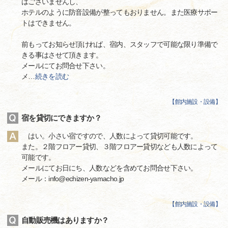
はございませんし、
ホテルのように防音設備が整ってもおりません。また医療サポー
トはできません。
前もってお知らせ頂ければ、宿内、スタッフで可能な限り準備で
きる事はさせて頂きます。
メールにてお問合せ下さい。
メ
…
続きを読む
【
館内施設・設備
】
宿を貸切にできますか？
はい。小さい宿ですので、人数によって貸切可能です。
また。２階フロアー貸切、３階フロアー貸切なども人数によって
可能です。
メールにてお日にち、人数などを含めてお問合せ下さい。
メール：info@echizen-yamacho.jp
【
館内施設・設備
】
自動販売機はありますか？