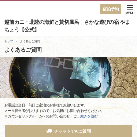
宿泊予約
MENU
越前カニ・北陸の海鮮と貸切風呂｜さかな遊びの宿 やま
ちょう【公式】
トップ
よくあるご質問
よくあるご質問
お電話は当日・前日ご宿泊のお客様でお願いします。
メール担当者がおりますので、お気軽にお問い合わせください。
※カウンセリングルームへのお問い合わせ・ご
…
続きを読む
チャットでAIに質問