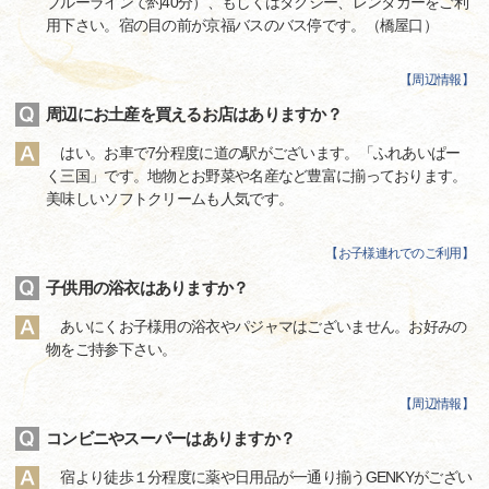
ブルーラインで約40分）、もしくはタクシー、レンタカーをご利
用下さい。宿の目の前が京福バスのバス停です。（橋屋口）
【
周辺情報
】
周辺にお土産を買えるお店はありますか？
はい。お車で7分程度に道の駅がございます。「ふれあいぱー
く三国」です。地物とお野菜や名産など豊富に揃っております。
美味しいソフトクリームも人気です。
【
お子様連れでのご利用
】
子供用の浴衣はありますか？
あいにくお子様用の浴衣やパジャマはございません。お好みの
物をご持参下さい。
【
周辺情報
】
コンビニやスーパーはありますか？
宿より徒歩１分程度に薬や日用品が一通り揃うGENKYがござい