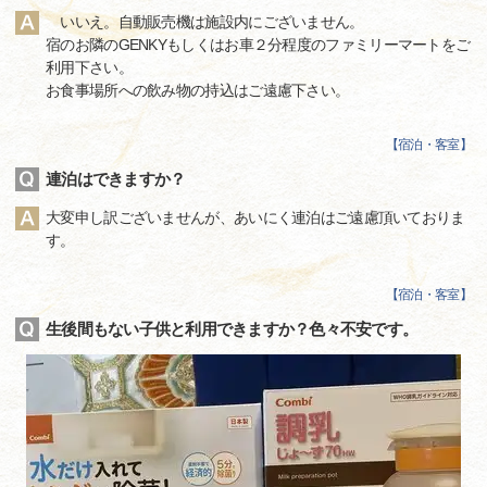
いいえ。自動販売機は施設内にございません。
宿のお隣のGENKYもしくはお車２分程度のファミリーマートをご
利用下さい。
お食事場所への飲み物の持込はご遠慮下さい。
【
宿泊・客室
】
連泊はできますか？
大変申し訳ございませんが、あいにく連泊はご遠慮頂いておりま
す。
【
宿泊・客室
】
生後間もない子供と利用できますか？色々不安です。