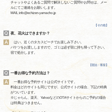
チャットやよくあるご質問で解決しないご質問やお問せは、メー
ルにてご連絡をお願いします。
MAIL:info@echizen-yamacho.jp
【
その他
】
夜、花火はできますか？
はい。近くのタカスビーチでお楽しみ下さい。
バケツをお渡ししますので、ゴミは必ず宿に持ち帰って下さい。
宿で処分します。
【
宿泊・客室
】
一番お得な予約方法は？
一番お得な予約サイトは公式サイトです。
料金はどのサイトも同じですが、公式サイトの場合、下記の特典
がついています。
※じゃらん、楽天、YahooなどのOTAサイトからのご予約の場合
は特典はつきません。