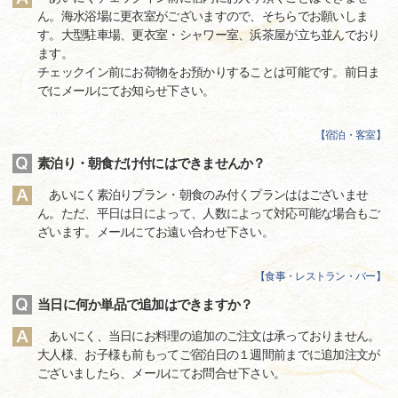
ん。海水浴場に更衣室がございますので、そちらでお願いしま
す。大型駐車場、更衣室・シャワー室、浜茶屋が立ち並んでおり
ます。
チェックイン前にお荷物をお預かりすることは可能です。前日ま
でにメールにてお知らせ下さい。
【
宿泊・客室
】
素泊り・朝食だけ付にはできませんか？
あいにく素泊りプラン・朝食のみ付くプランははございませ
ん。ただ、平日は日によって、人数によって対応可能な場合もご
ざいます。メールにてお遠い合わせ下さい。
【
食事・レストラン・バー
】
当日に何か単品で追加はできますか？
あいにく、当日にお料理の追加のご注文は承っておりません。
大人様、お子様も前もってご宿泊日の１週間前までに追加注文が
ございましたら、メールにてお問合せ下さい。