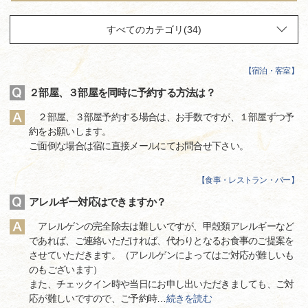
【
宿泊・客室
】
２部屋、３部屋を同時に予約する方法は？
２部屋、３部屋予約する場合は、お手数ですが、１部屋ずつ予
約をお願いします。
ご面倒な場合は宿に直接メールにてお問合せ下さい。
【
食事・レストラン・バー
】
アレルギー対応はできますか？
アレルゲンの完全除去は難しいですが、甲殻類アレルギーなど
であれば、ご連絡いただければ、代わりとなるお食事のご提案を
させていただきます。（アレルゲンによってはご対応が難しいも
のもございます）
また、チェックイン時や当日にお申し出いただきましても、ご対
応が難しいですので、ご予約時
…
続きを読む