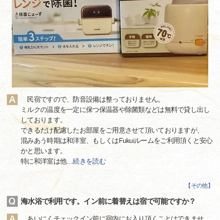
民宿ですので、防音設備は整っておりません。
ミルクの温度を一定に保つ保温器や除菌類などは無料で貸し出し
しております。
できるだけ配慮したお部屋をご用意させて頂いておりますが、
混みあう時期は和洋室、もしくはFukuiルームをご利用頂くと安心
かと思います。
特に和洋室は他
…
続きを読む
【
その他
】
海水浴で利用です。イン前に着替えは宿で可能ですか？
あいにくチェックイン前に宿内にお入り頂くことはできませ