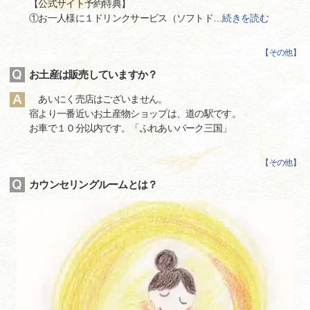
【公式サイト予約特典】
①お一人様に１ドリンクサービス（ソフトド
…
続きを読む
【
その他
】
お土産は販売していますか？
あいにく売店はございません。
宿より一番近いお土産物ショップは、道の駅です。
お車で１０分以内です。「ふれあいパーク三国」
【
その他
】
カウンセリングルームとは？