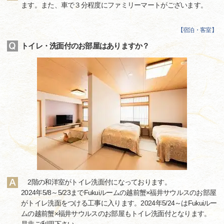
ます。また、車で３分程度にファミリーマートがございます。
【
宿泊・客室
】
トイレ・洗面付のお部屋はありますか？
2階の和洋室がトイレ洗面付になっております。
2024年5/8～5/23までFukuiルームの越前蟹×福井サウルスのお部屋
がトイレ洗面をつける工事に入ります。2024年5/24～はFukuiルー
ムの越前蟹×福井サウルスのお部屋もトイレ洗面付となります。
是非ご利用下さい。