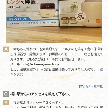
赤ちゃん連れの方も大歓迎です。ミルクのお湯を１定に保温す
る保温器や、除菌グッズ、お風呂のベビーチェアーなども揃えて
おります。ご心配な方はメールにてお問合せ下さい。
メール：info@echizen-yamacho.jp
但し、温泉旅館のように防音設備は整っておりませんので、
…
続
きを読む
【
アクセス・駐車場
】
福井駅からのアクセスを教えて下さい。
福井駅よりタクシーで３０分です。
レンタカーご利用も便利です。また、福井駅より京福バス乗り場