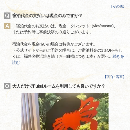
【
その他
】
宿泊代金の支払いは現金のみですか？
宿泊代金のお支払いは、現金、クレジット（viza/mastar)、
または予約時に事前決済の３通りございます。
宿泊代金を現金払いの場合は特典がございます。
・公式サイトからのご予約の場合は、ご宿泊料金の3％OFFもし
くは、福井名物浜焼き鯖（お一組様につき１本）が選べ
…
続きを
読む
【
宿泊・客室
】
大人だけでFukuiルームを利用しても良いですか？