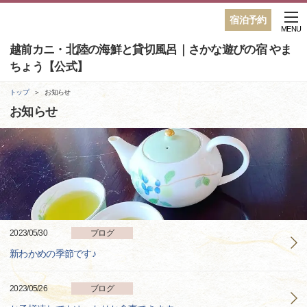
宿泊予約
MENU
越前カニ・北陸の海鮮と貸切風呂｜さかな遊びの宿 やま
ちょう【公式】
トップ
お知らせ
お知らせ
2023/05/30
ブログ
新わかめの季節です♪
2023/05/26
ブログ