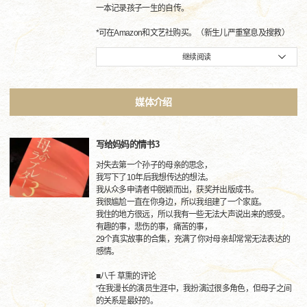
一本记录孩子一生的自传。
*可在Amazon和文艺社购买。（新生儿严重窒息及搜救）
继续阅读
媒体介绍
写给妈妈的情书3
对失去第一个孙子的母亲的思念，
我写下了10年后我想传达的想法。
我从众多申请者中脱颖而出，获奖并出版成书。
我很尴尬一直在你身边，所以我组建了一个家庭。
我住的地方很远，所以我有一些无法大声说出来的感受。
有趣的事，悲伤的事，痛苦的事，
29个真实故事的合集，充满了你对母亲却常常无法表达的
感情。
■八千 草熏的评论
“在我漫长的演员生涯中，我扮演过很多角色，但母子之间
的关系是最好的。