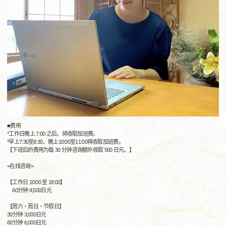
■费用
*工作日晚上 7:00 之后，将收取加班费。
*早上7:30至8:30、晚上10:00至11:00将收取加班费。
【下班后的费用为每 30 分钟咨询额外收取 500 日元。】
=在线咨询=
【工作日 10:00 至 18:00】
60分钟:4,500日元
【周六・周日・节假日】
30分钟 3,000日元
60分钟 6,000日元