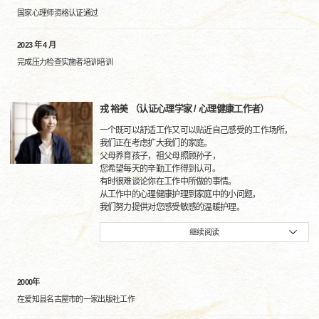
国家心理师资格认证通过
2023 年 4 月
完成压力检查实施者培训培训
戎 裕美 （认证心理学家 / 心理健康工作者）
一个既可以舒适工作又可以贴近自己感受的工作场所，
我们正在考虑扩大我们的家庭。
父母养育孩子，祖父母照顾孙子，
您希望每天的辛勤工作得到认可。
有时很难谈论你在工作中所做的事情。
从工作中的心理健康护理到家庭中的小问题，
我们努力提供对您感受敏感的温暖护理。
继续阅读
2000年
在爱知县名古屋市的一家出版社工作