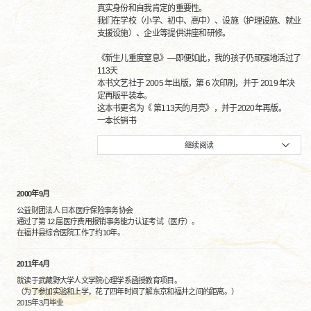
真实身份和自我肯定的重要性。
我们在学校（小学、初中、高中）、设施（护理设施、就业
支援设施）、企业等提供讲座和研修。
《新生儿重度窒息》—即便如此，我的孩子仍顽强地活过了
113天
本书文艺社于 2005 年出版，第 6 次印刷，并于 2019 年决
定再版平装本。
这本书更名为《 第113天的月亮》，并于2020年再版。
一本长销书
继续阅读
2000年9月
公益财团法人 日本医疗保险事务协会
通过了第 12 届医疗费用报销事务能力认证考试（医疗）。
在福井县综合医院工作了约10年。
2011年4月
就读于武藏野大学人文学院心理学系函授教育项目。
（为了参加实验和上学，花了四年时间了解东京和福井之间的距离。）
2015年3月毕业