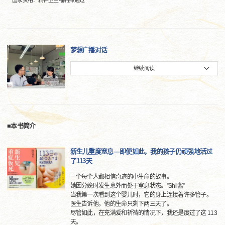
国家资格：精神卫生福利师通过
梦想广播对话
继续阅读
■本书简介
新生儿重度窒息—即便如此，我的孩子仍顽强地活过
了113天
一个每个人都相信奇迹的小生命的故事。
她因分娩时发生意外而处于窒息状态。”Shii酱”
当我第一次看到这个婴儿时，它的身上连接着许多管子。
医生告诉他，他的生命只剩下两三天了。
尽管如此，在充满爱和祈祷的情况下，我还是度过了这 113
天。