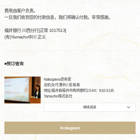
费用由客户负责。
一旦我们收到您的付款信息，我们将确认付款。非常感谢。
福井银行:川西分行[正常 1017513]
(有)Yamacho中川 正义
■预订/查询
Nakagawa咨询室
总机:矢代 惠利 / 戎 裕美
地址:福井县福井市两桥屋町23-40：910-3135
Yamacho株式会社
继续阅读
Instagram