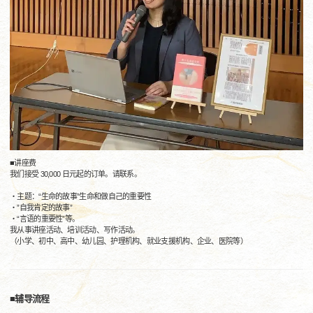
■讲座费
我们接受 30,000 日元起的订单。请联系。
・主题：“生命的故事”生命和做自己的重要性
・”自我肯定的故事”
・“言语的重要性”等。
我从事讲座活动、培训活动、写作活动。
（小学、初中、高中、幼儿园、护理机构、就业支援机构、企业、医院等）
■辅导流程