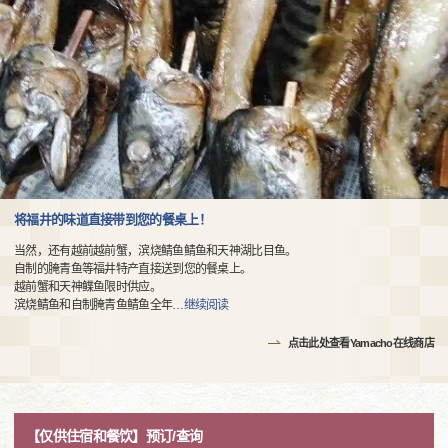
将福井的味道直接带到您的餐桌上！
当然，还有越前越前蟹，滨烧鲭鱼鲭鱼和天神湖比目鱼。
自制的腌青鱼等福井特产直接送到您的餐桌上。
越前蟹和天神鲽鱼限时供应。
滨烧鲭鱼和自制腌青鱼鲭鱼全年
…
继续阅读
点击此处查看Yamacho在线商店
【仅供住宿和餐饮】预订/查询