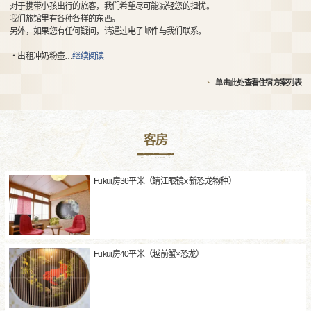
对于携带小孩出行的旅客，我们希望尽可能减轻您的担忧。
我们旅馆里有各种各样的东西。
另外，如果您有任何疑问，请通过电子邮件与我们联系。
・出租冲奶粉壶
…
继续阅读
单击此处查看住宿方案列表
客房
Fukui房36平米（鲭江眼镜x 新恐龙物种）
Fukui房40平米（越前蟹×恐龙）