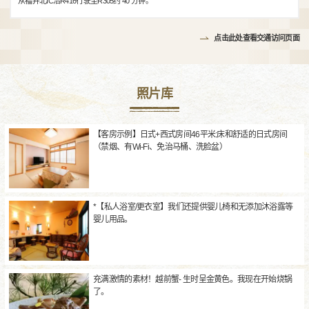
从福井北IC沿R416行驶至R305约 40 分钟。
点击此处查看交通访问页面
照片库
【客房示例】日式+西式房间46平米:床和舒适的日式房间
（禁烟、有Wi-Fi、免治马桶、洗脸盆）
*【私人浴室/更衣室】我们还提供婴儿椅和无添加沐浴露等
婴儿用品。
充满激情的素材！越前蟹- 生时呈金黄色。我现在开始烧锅
了。