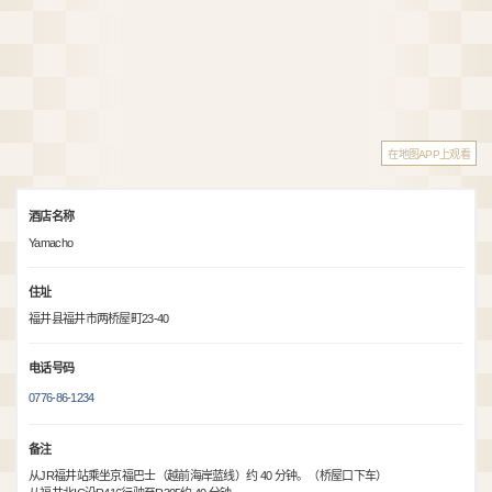
在地图APP上观看
酒店名称
Yamacho
住址
福井县福井市两桥屋町23-40
电话号码
0776-86-1234
备注
从JR福井站乘坐京福巴士（越前海岸蓝线）约 40 分钟。（桥屋口下车）