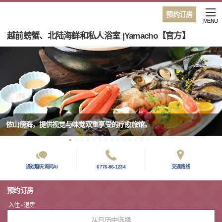
预约订房
MENU
越前螃蟹、北陆海鲜和私人浴室 |Yamacho【官方】
依山傍海，提供视觉与味觉双重享受的疗愈旅馆。
通过聊天询问AI
0776-86-1234
交通路线
预约订房
入住 - 退房
从日历中选择