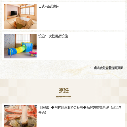
日式+西式房间
设施/一次性用品设施
点击此处查看房间页面
烹饪
【晚餐】◆附有县渔业协会标签◆品牌越前蟹料理（从11/7
开始）