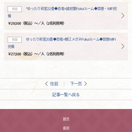
*ゆったり和室22畳◆恐竜×越前蟹Fukuiルーム◆禁煙・WIFI完
和室
備
￥29,500（税込）～／人（2名利用時）
ゆったり和室20畳◆恐竜×鯖江メガネFukuiルーム◆禁煙WIFI
和室
完備
￥27,500（税込）～／人（2名利用時）
往前
下一页
記事一覧へ戻る
首页
客房