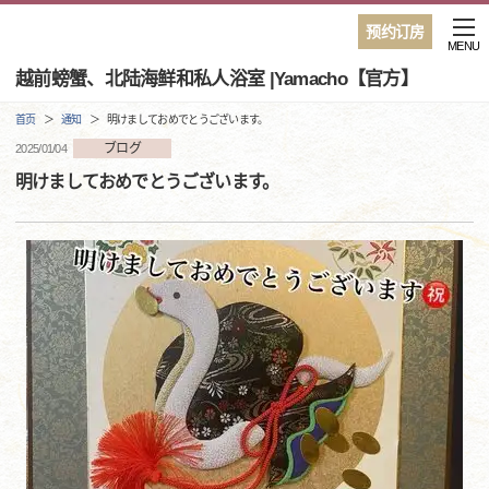
预约订房
MENU
越前螃蟹、北陆海鲜和私人浴室 |Yamacho【官方】
首页
通知
明けましておめでとうございます。
ブログ
2025/01/04
明けましておめでとうございます。