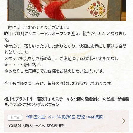
明けましておめでとうございます。
昨年は11月にリニューアルオープンを迎え、慌ただしい年となりまし
た。
今年度は、宿もゆったりした造りとなり、快適にお過ごし頂ける空間
となりました。
スタッフも気を引き締め直し、ご満足頂けるお料理とおもてなし
を・・・と肝に銘じ、
ゆったりした気持ちでお客様をお迎えしたいと思います。
今年もご縁を楽しみに、皆様のお越しをお待ちしております。
福井のブランド牛「若狭牛」のステーキ＆北陸の高級食材「のど黒」が塩焼
きがついたこだわりグルメプラン
*和洋室25畳：ベッド＆寛ぎ和室【禁煙・Wi-Fi完備】
和洋室
￥31,500（税込）～／人（2名利用時）