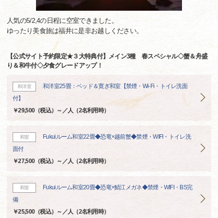
人気の5/2,4の日程に空室できました。
ゆったり美食旅は福井に是非お越しください。
【公式サイト予約限定★３大特典付】メイン3種 春スペシャル◇蟹＆舟盛
り＆和牛付◇夕食グレードアップ！
和洋室25畳：ベッド＆寛ぎ和室【禁煙・Wi-Fi・トイレ洗面
和洋室
付】
￥29,500（税込）～／人（2名利用時）
Fukuiルーム和室22畳◆恐竜×越前蟹◆禁煙・WIFI・トイレ洗
和室
面付
￥27,500（税込）～／人（2名利用時）
Fukuiルーム和室20畳◆恐竜×鯖江メガネ◆禁煙・WIFI・BS完
和室
備
￥25,500（税込）～／人（2名利用時）