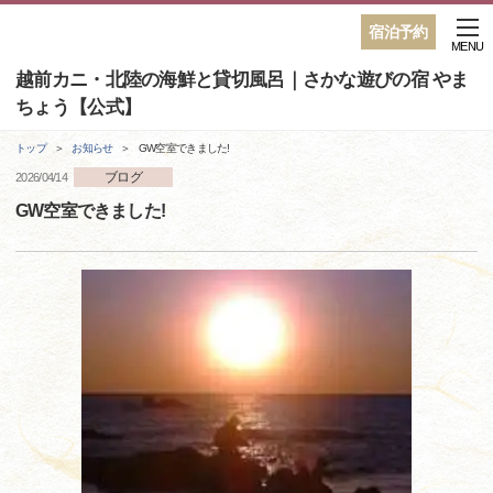
宿泊予約
MENU
越前カニ・北陸の海鮮と貸切風呂｜さかな遊びの宿 やま
ちょう【公式】
トップ
お知らせ
GW空室できました!
ブログ
2026/04/14
GW空室できました!