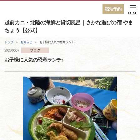
宿泊予約
MENU
越前カニ・北陸の海鮮と貸切風呂｜さかな遊びの宿 やま
ちょう【公式】
トップ
お知らせ
お子様に人気の恐竜ランチ♪
ブログ
2023/06/07
お子様に人気の恐竜ランチ♪