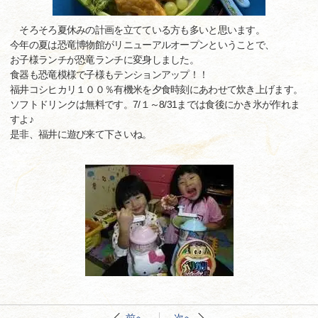
そろそろ夏休みの計画を立てている方も多いと思います。
今年の夏は恐竜博物館がリニューアルオープンということで、
お子様ランチが恐竜ランチに変身しました。
食器も恐竜模様で子様もテンションアップ！！
福井コシヒカリ１００％有機米を夕食時刻にあわせて炊き上げます。
ソフトドリンクは無料です。7/１～8/31までは食後にかき氷が作れま
すよ♪
是非、福井に遊び来て下さいね。