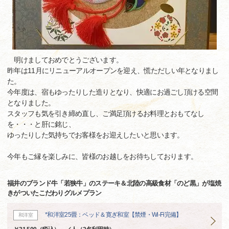
明けましておめでとうございます。
昨年は11月にリニューアルオープンを迎え、慌ただしい年となりまし
た。
今年度は、宿もゆったりした造りとなり、快適にお過ごし頂ける空間
となりました。
スタッフも気を引き締め直し、ご満足頂けるお料理とおもてなし
を・・・と肝に銘じ、
ゆったりした気持ちでお客様をお迎えしたいと思います。
今年もご縁を楽しみに、皆様のお越しをお待ちしております。
福井のブランド牛「若狭牛」のステーキ＆北陸の高級食材「のど黒」が塩焼
きがついたこだわりグルメプラン
*和洋室25畳：ベッド＆寛ぎ和室【禁煙・Wi-Fi完備】
和洋室