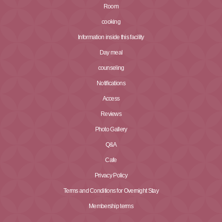
Room
cooking
Information inside this facility
Day meal
counseling
Notifications
Access
Reviews
Photo Gallery
Q&A
Cafe
Privacy Policy
Terms and Conditions for Overnight Stay
Membership terms