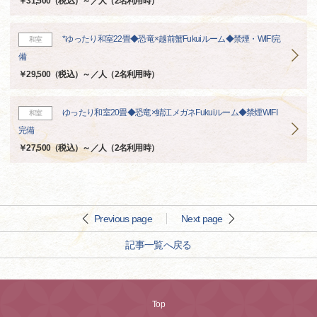
￥31,500（税込）～／人（2名利用時）
*ゆったり和室22畳◆恐竜×越前蟹Fukuiルーム◆禁煙・WIFI完
和室
備
￥29,500（税込）～／人（2名利用時）
ゆったり和室20畳◆恐竜×鯖江メガネFukuiルーム◆禁煙WIFI
和室
完備
￥27,500（税込）～／人（2名利用時）
Previous page
Next page
記事一覧へ戻る
Top