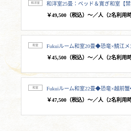
和洋室25畳：ベッド＆寛ぎ和室【禁煙
和洋室
￥49,500（税込）～／人（2名利用
Fukuiルーム和室20畳◆恐竜×鯖江
和室
￥45,500（税込）～／人（2名利用
Fukuiルーム和室22畳◆恐竜×越前
和室
￥47,500（税込）～／人（2名利用