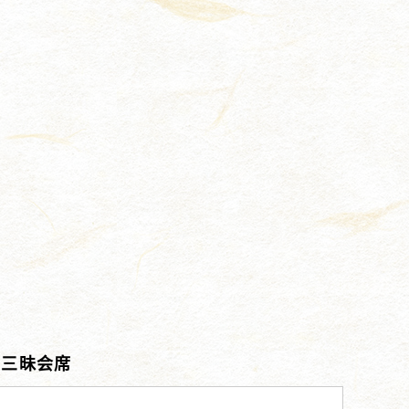
蟹三昧会席