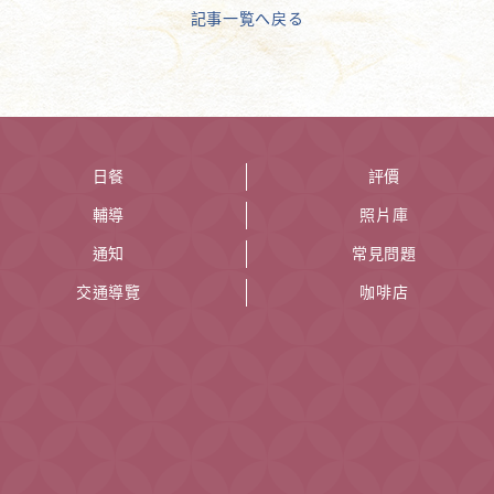
記事一覧へ戻る
日餐
評價
輔導
照片庫
通知
常見問題
交通導覽
咖啡店