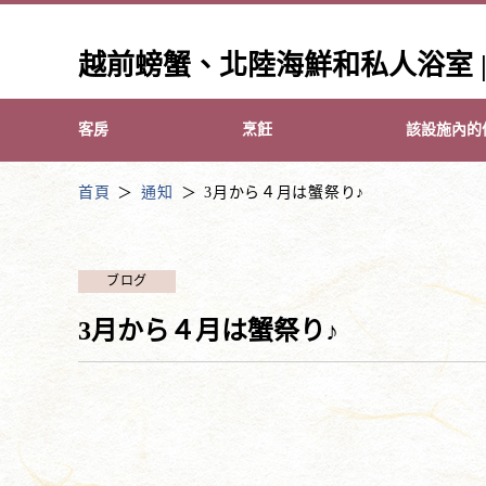
越前螃蟹、北陸海鮮和私人浴室 |Y
客房
烹飪
該設施內的
首頁
通知
3月から４月は蟹祭り♪
ブログ
3月から４月は蟹祭り♪