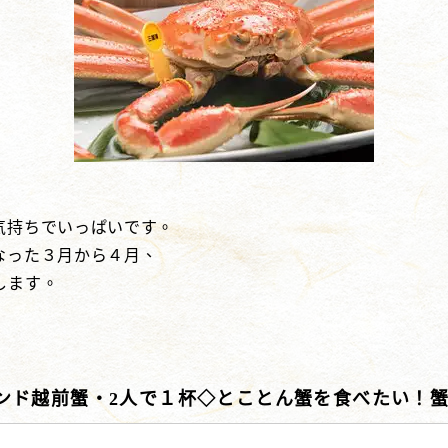
気持ちでいっぱいです。
なった３月から４月、
します。
ンド越前蟹・2人で１杯◇とことん蟹を食べたい！