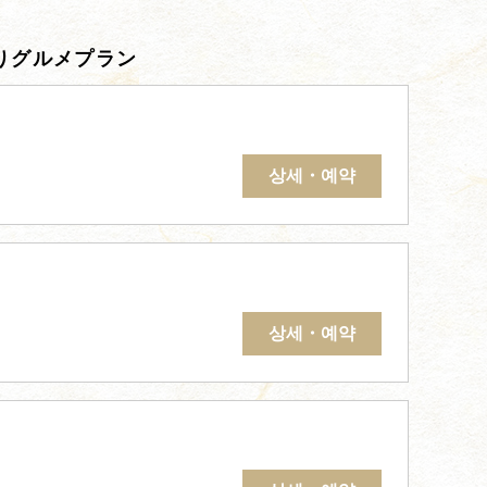
りグルメプラン
상세・예약
상세・예약