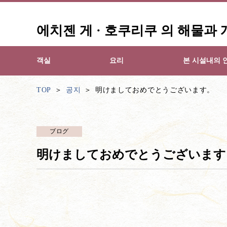
에치젠 게 · 호쿠리쿠 의 해물과
객실
요리
본 시설내의 
TOP
공지
明けましておめでとうございます。
ブログ
明けましておめでとうございます