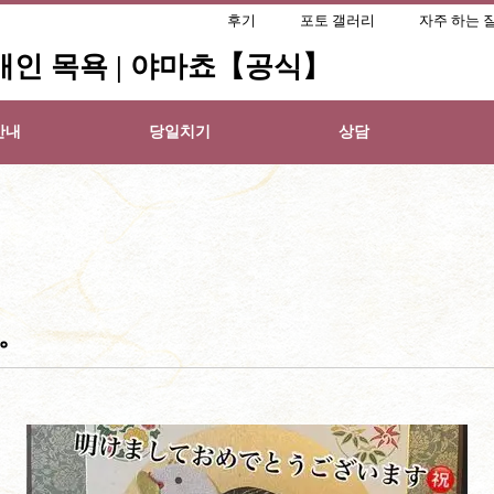
후기
포토 갤러리
자주 하는 
 개인 목욕 | 야마쵸【공식】
안내
당일치기
상담
。