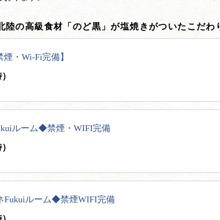
北陸の高級食材「のど黒」が塩焼きがついたこだわ
煙・Wi-Fi完備】
時）
kuiルーム◆禁煙・WIFI完備
時）
ukuiルーム◆禁煙WIFI完備
時）