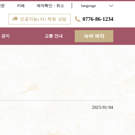
질문
카페
예약확인・취소
language
0776-86-1234
인공지능(AI) 채팅 상담
숙박 예약
공지
교통 안내
2025/01/04