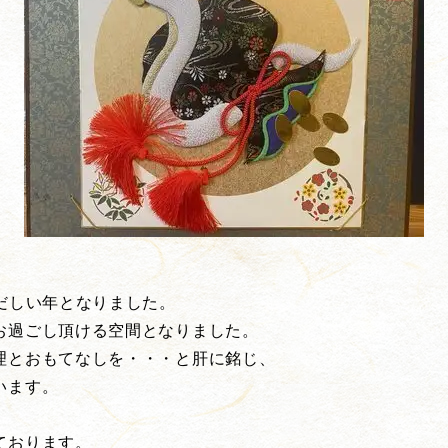
だしい年となりました。
お過ごし頂ける空間となりました。
理とおもてなしを・・・と肝に銘じ、
います。
ております。