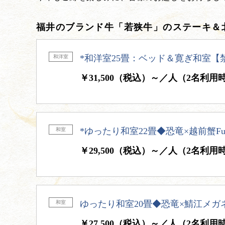
福井のブランド牛「若狭牛」のステーキ＆
*和洋室25畳：ベッド＆寛ぎ和室【禁
和洋室
￥31,500（税込）～／人（2名利用
*ゆったり和室22畳◆恐竜×越前蟹Fu
和室
￥29,500（税込）～／人（2名利用
ゆったり和室20畳◆恐竜×鯖江メガネF
和室
￥27,500（税込）～／人（2名利用